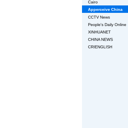
Cairo
Apperceive China
CCTV News
People's Daily Online
XINHUANET
CHINA NEWS
CRIENGLISH