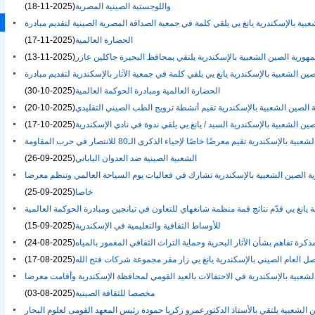
واللوجستية الصينية المصرية
(2025-11-18)
بية بالإسكندرية يانغ يي يلقي كلمة في جمعية الصداقة المصرية الصينية لتقديم مبادرة
الحضارة العالمية
(2025-11-17)
مهورية الصين الشعبية بالإسكندرية يلتقي بمحافظ البحيرة جاكلين عازر
(2025-11-13)
ين الشعبية بالإسكندرية يانغ يي يلقي كلمة في جمعية الآثار بالإسكندرية لتقديم مبادرة
الحضارة العالمية ومبادرة الحوكمة العالمية
(2025-10-30)
ة الصين الشعبية بالإسكندرية تقيم أنشطة ترويج الطب الصيني التقليدي
(2025-10-20)
ين الشعبية بالإسكندرية السيد / يانغ يي يلقي ندوة في نادي الإسكندرية
(2025-10-17)
القنصلية العامة لجمهورية الصين الشعبية بالإسكندرية تقيم معرضًا خاصًا لإحياء الذكرى الـ80 للانتصار في حرب المقاومة
الشعبية الصينية ضد العدوان الياباني
(2025-09-26)
ية الصين الشعبية بالإسكندرية تشارك في فعاليات يوم السياحة العالمي وتنظم معرضا
خاصا
(2025-09-25)
 يانغ يي قدّم نتائج قمة منظمة شانغهاي للتعاون في تيانجين ومبادرة الحوكمة العالمية
للأوساط الثقافية والتعليمية في الإسكندرية
(2025-09-15)
رة تفاهم بشأن الآثار البحرية وحماية التراث الثقافي المغمور بالمياه
(2025-08-24)
صل العام الصيني بالإسكندرية يانغ يي زار مقر مجموعة شركات فتح الله
(2025-08-17)
الشعبية بالإسكندرية في الاحتفالات بالعيد القومي لمحافظة الإسكندرية وأقامت معرضا
مخصصا للثقافة الصينية
(2025-08-03)
 الشعبية يلتقي بالأستاذ الدكتورعمرو زكريا حمودة رئيس المعهد القومى لعلوم البحار