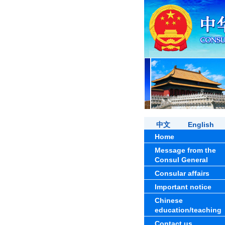
中文
English
Home
Message from the
Consul General
Consular affairs
Important notice
Chinese
education/teaching
Contact us