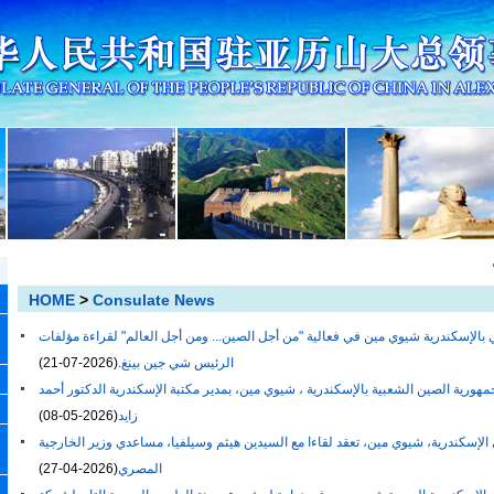
HOME
>
Consulate News
بالإسكندرية شيوي مين في فعالية "من أجل الصين... ومن أجل العالم" لقراءة مؤلفات
الرئيس شي جين بينغ.
(2026-07-21)
جمهورية الصين الشعبية بالإسكندرية ، شيوي مين، بمدير مكتبة الإسكندرية الدكتور أحمد
زايد
(2026-05-08)
الإسكندرية، شيوي مين، تعقد لقاءا مع السيدين هيثم وسيلفيا، مساعدي وزير الخارجية
المصري
(2026-04-27)