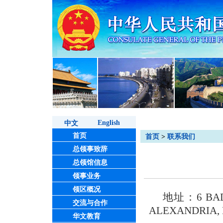
English
中文
首页
首页
>
联系我们
总领事致辞
总领馆信息
领事业务
领区概况
地址：
6 BA
交流与合作
ALEXANDRIA,
华文教育