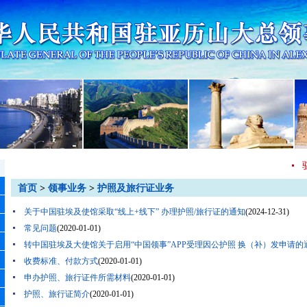
首页
>
领事业务
>
护照及旅行证业务
关于中国驻埃及使馆采取“线上+线下” 办理护照/旅行证的通知
(2024-12-31)
常见问题
(2020-01-01)
转中国驻埃及大使馆关于启用“中国领事”APP受理因公护照 换（补）发申请的
收费标准、付款方式
(2020-01-01)
申办护照、旅行证件所需材料
(2020-01-01)
护照、旅行证简介
(2020-01-01)