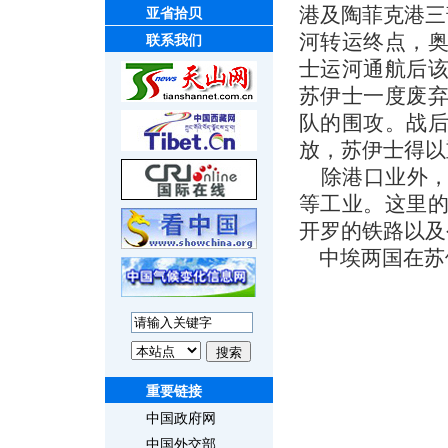
港及陶菲克港三
亚省拾贝
河转运终点，奥
联系我们
士运河通航后
苏伊士一度废
队的围攻。战
放，苏伊士得以
除港口业外，
等工业。这里
开罗的铁路以及
中埃两国在苏
重要链接
中国政府网
中国外交部