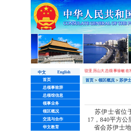
驻亚历山大总领事徐敏访问亚历山大大学
驻亚历山大总领事徐敏在
English
中文
首页
首页
>
领区概况
>
苏伊
总领事致辞
总领馆信息
领事业务
苏伊士省位于
领区概况
17，840平方
交流与合作
省会苏伊士地
华文教育