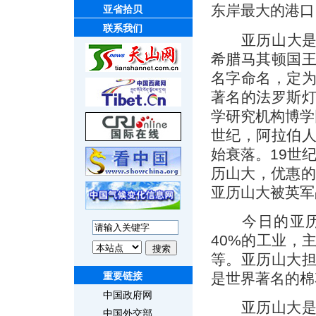
东岸最大的港口
亚省拾贝
联系我们
亚历山大是拥有
希腊马其顿国
名字命名，定
著名的法罗斯
学研究机构博学
世纪，阿拉伯
始衰落。19世
历山大，优惠的
亚历山大被英军
今日的亚历山
40%的工业，
等。亚历山大担
是世界著名的棉
重要链接
中国政府网
亚历山大是最
中国外交部