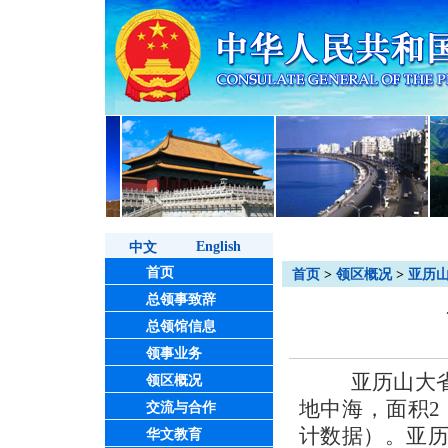
English
中文
首页
首页
>
领区概况
>
亚历
总领事致辞
总领馆信息
领事业务
亚历山大省位
领区概况
地中海，面积2，
交流与合作
计数据）。亚
华文教育