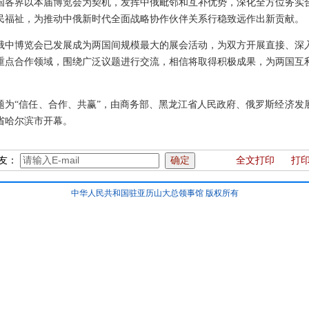
国各界以本届博览会为契机，发挥中俄毗邻和互补优势，深化全方位务实
民福祉，为推动中俄新时代全面战略协作伙伴关系行稳致远作出新贡献。
俄中博览会已发展成为两国间规模最大的展会活动，为双方开展直接、深
重点合作领域，围绕广泛议题进行交流，相信将取得积极成果，为两国互
题为“信任、合作、共赢”，由商务部、黑龙江省人民政府、俄罗斯经济发
省哈尔滨市开幕。
友：
全文打印
打
中华人民共和国驻亚历山大总领事馆 版权所有