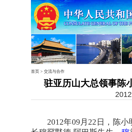
首页
>
交流与合作
驻亚历山大总领事陈
2012
2012
年
09
月
22
日
，陈小