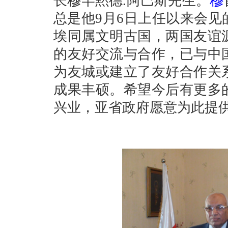
长穆罕黙德
.
阿巴斯先生。
穆
总是他
9
月
6
日
上任以来会见
埃同属文明古国，两国友谊
的友好交流与合作，已与中
为友城或建立了友好合作关
成果丰硕。希望今后有更多
兴业，亚省政府愿意为此提