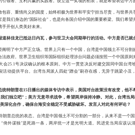
的引领者、互利共赢的实践者。设立这一奖项的初衷，就是希望表达中方
放包容、重情尚义的国度，始终积极为世界和平安宁担当尽责，与世界共
官是我们身边的“国际社会”，也是向各国介绍中国的重要桥梁。我们希望
携手开创人类美好未来。
报道林佳龙已抵达日内瓦，参与世卫大会同期举行的活动。中方是否已就
经阐明了中方严正立场。世界上只有一个中国，台湾是中国领土不可分割
合法政府。世界卫生组织等国际组织处理涉台问题必须按照一个中国原则
生大会25.1号决议确认的根本原则。中方一贯坚决反对建交国同中国台
分裂活动提供平台。台湾当局派人四处“蹭会”刷存在感，无异于跳梁小丑
总统特朗普在15日播出的媒体专访中表示，美国对台政策没有改变，他不希
以我们独立吧”；美方无意寻求战争，希望两岸保持冷静。对此，台湾当局称
与美深化合作，确保台海安全稳定不受威胁破坏。发言人对此有何评论？
特朗普总统的表态。台湾是中国领土不可分割的一部分，从来不是一个国
。“倚外谋独”是死路一条，两岸统一才是光明大道。民进党当局应该认