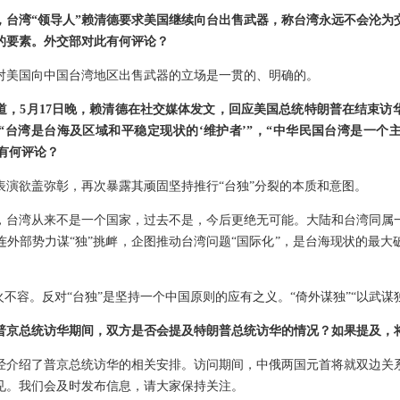
，台湾“领导人”赖清德要求美国继续向台出售武器，称台湾永远不会沦为
的要素。外交部对此有何评论？
对美国向中国台湾地区出售武器的立场是一贯的、明确的。
道，5月17日晚，赖清德在社交媒体发文，回应美国总统特朗普在结束访
“台湾是台海及区域和平稳定现状的‘维护者’”，“中华民国台湾是一个
此有何评论？
表演欲盖弥彰，再次暴露其顽固坚持推行“台独”分裂的本质和意图。
，台湾从来不是一个国家，过去不是，今后更绝无可能。大陆和台湾同属
连外部势力谋“独”挑衅，企图推动台湾问题“国际化”，是台海现状的最大
火不容。反对“台独”是坚持一个中国原则的应有之义。“倚外谋独”“以武谋
普京总统访华期间，双方是否会提及特朗普总统访华的情况？如果提及，
经介绍了普京总统访华的相关安排。访问期间，中俄两国元首将就双边关
见。我们会及时发布信息，请大家保持关注。