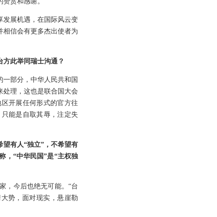
的赞赏和感谢。
享发展机遇，在国际风云变
并相信会有更多杰出使者为
台方此举同瑞士沟通？
的一部分，中华人民共和国
来处理，这也是联合国大会
湾地区开展任何形式的官方往
，只能是自取其辱，注定失
望有人“独立”，不希望有
，“中华民国”是“主权独
家，今后也绝无可能。“台
清大势，面对现实，悬崖勒