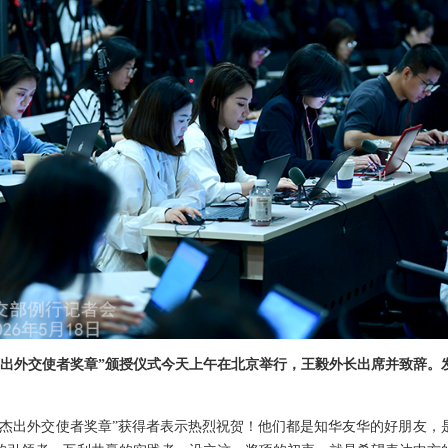
杰出外交使者奖章”颁授仪式今天上午在北京举行，王毅外长出席并致辞。
“杰出外交使者奖章”获得者表示热烈祝贺！他们都是知华友华的好朋友，