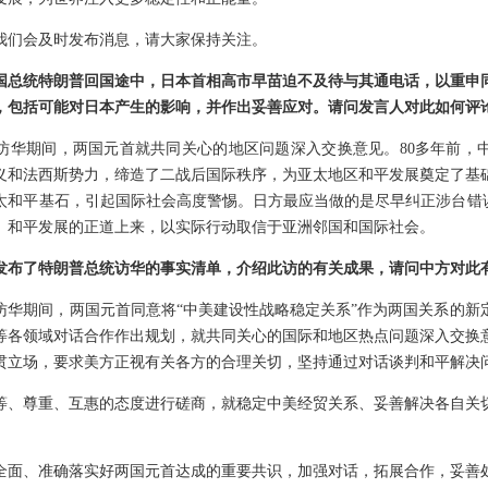
我们会及时发布消息，请大家保持关注。
国总统特朗普回国途中，日本首相高市早苗迫不及待与其通电话，以重申
，包括可能对日本产生的影响，并作出妥善应对。请问发言人对此如何评
访华期间，两国元首就共同关心的地区问题深入交换意见。80多年前，
义和法西斯势力，缔造了二战后国际秩序，为亚太地区和平发展奠定了基
太和平基石，引起国际社会高度警惕。日方最应当做的是尽早纠正涉台错误
、和平发展的正道上来，以实际行动取信于亚洲邻国和国际社会。
发布了特朗普总统访华的事实清单，介绍此访的有关成果，请问中方对此
访华期间，两国元首同意将“中美建设性战略稳定关系”作为两国关系的新
等各领域对话合作作出规划，就共同关心的国际和地区热点问题深入交换
贯立场，要求美方正视有关各方的合理关切，坚持通过对话谈判和平解决
等、尊重、互惠的态度进行磋商，就稳定中美经贸关系、妥善解决各自关
全面、准确落实好两国元首达成的重要共识，加强对话，拓展合作，妥善