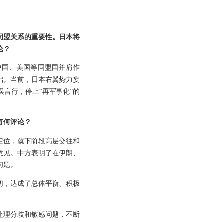
同盟关系的重要性。日本将
论？
中国、美国等同盟国并肩作
础。当前，日本右翼势力妄
言行，停止“再军事化”的
有何评论？
定位，就下阶段高层交往和
意见。中方表明了在伊朗、
问题。
切，达成了总体平衡、积极
处理分歧和敏感问题，不断