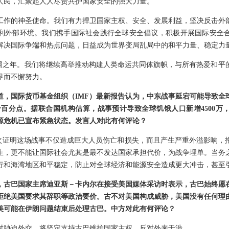
人民，汇聚起人人尽责共护国家安全的强大力量。
工作的神圣使命。我们有力捍卫国家主权、安全、发展利益，坚决反击外
利外部环境。我们携手国际社会践行全球安全倡议，积极开展国际安全
解决国际争端和热点问题，日益成为世界变局乱局中的和平力量、稳定力
”开局之年。我们将继续高举推动构建人类命运共同体旗帜，与所有热爱和
界而不懈努力。
道，国际货币基金组织（IMF）最新报告认为，中东战事延宕可能导致全
个百分点。据联合国机构估算，战事预计导致全球饥饿人口新增4500万，
源危机已宣布紧急状态。发言人对此有何评论？
再次证明这场战事不仅造成巨大人员伤亡和损失，而且产生严重外溢影响，
生，更不能让国际社会尤其是最不发达国家承担代价，为战争埋单。当务
行和海湾地区和平稳定，防止对全球经济和能源安全造成更大冲击，甚至
，古巴国家主席迪亚斯－卡内尔在接受美国媒体采访时表示，古巴始终愿
拒绝美国要求其辞职等政治要价。古不对美国构成威胁，美国没有任何理由
美可能在伊朗问题结束后处理古巴。中方对此有何评论？
对胁迫外交，将坚定支持古巴维护国家主权、反对外来干涉。