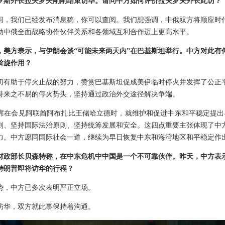
罗斯外长拉夫罗夫刚刚结束访华。请问中方如何评价拉夫罗夫外长此访？
问，我们已经发布消息稿，你可以查阅。我们想强调，中俄双方将顺应时
动中俄全面战略协作伙伴关系和各领域互利合作迈上更高水平。
，美方表示，与伊朗会谈“可能未来两天内”在巴基斯坦举行。中方对此有
斡旋作用？
切有助于停火止战的努力，赞赏巴基斯坦促成美伊临时停火并发挥了公正
持来之不易的停火势头，坚持通过政治外交途径解决争端。
席在会见阿联酋阿布扎比王储哈立德时，就维护和促进中东和平稳定提出
则、坚持国际法治原则、坚持统筹发展和安全。这四点重要主张体现了中
力。中方愿同国际社会一道，继续为早日恢复中东和海湾地区和平稳定作
财政部长贝森特称，在中东危机中中国是一个不可靠伙伴。昨天，中方表
特朗普即将访华的行程？
势，中方已多次表明严正立场。
访华，双方就此事保持着沟通。