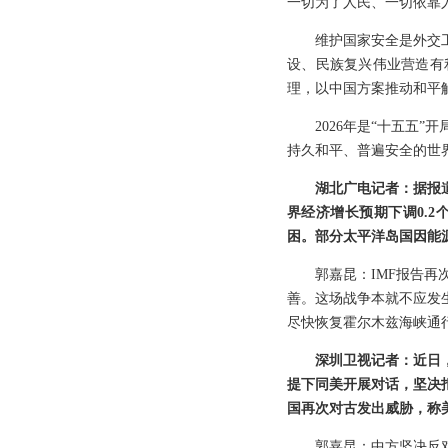
一切为了人民、一切依靠
维护国家安全是外交
设、民族复兴伟业营造有
理，以中国方案推动和平
2026年是“十五五
持久和平、普遍安全的世
湖北广电记者：据报
界经济增长预期下调0.2
困。部分太平洋岛国因能
郭嘉昆：IMF报告
善。这场战争本就不应发
尽快恢复霍尔木兹海峡通
深圳卫视记者：近日
提下同美开展对话，坚决
国再次对古发出威胁，称
郭嘉昆：中方坚决反