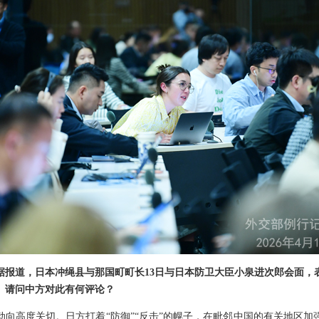
据报道，日本冲绳县与那国町町长13日与日本防卫大臣小泉进次郎会面，
。请问中方对此有何评论？
动向高度关切。日方打着“防御”“反击”的幌子，在毗邻中国的有关地区加