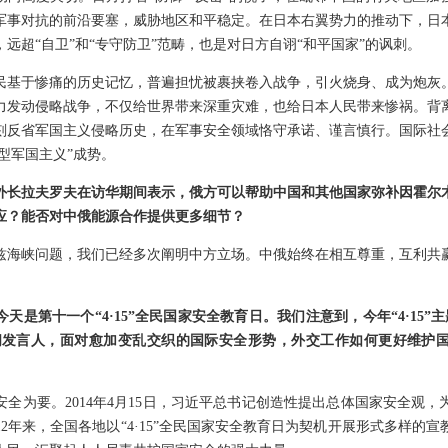
军事对抗的前沿要塞，威胁地区和平稳定。在日本右翼势力的推动下，日
远超“自卫”和“专守防卫”范畴，也是对日方自诩“和平国家”的讽刺。
民基于惨痛的历史记忆，普遍担忧被裹挟卷入战争，引火烧身、成为炮灰
力发动侵略战争，不仅给世界带来深重灾难，也给日本人民带来惨祸。背
刻反省军国主义侵略历史，在军事安全领域恪守承诺、谨言慎行。国际社
新型军国主义”成势。
外长拉夫罗夫在访华期间表示，俄方可以帮助中国和其他国家弥补因霍尔
应？能否对中俄能源合作提供更多细节？
兹海峡问题，我们已经多次阐明中方立场。中俄始终在相互尊重，互利共
天是第十一个“4·15”全民国家安全教育日。我们注意到，今年“4·15”
请问发言人，面对愈加变乱交织的国际安全形势，外交工作如何更好维护
全为要。2014年4月15日，习近平总书记创造性提出总体国家安全观
2年来，全国各地以“4·15”全民国家安全教育日为契机开展形式多样的