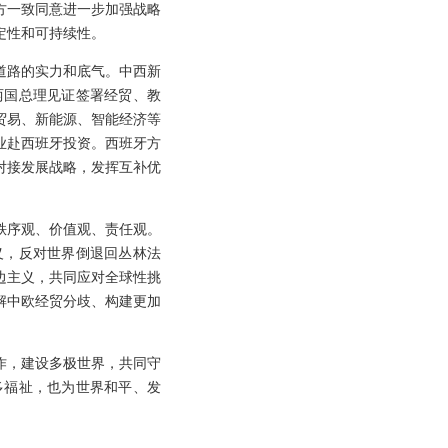
方一致同意进一步加强战略
定性和可持续性。
道路的实力和底气。中西新
两国总理见证签署经贸、教
贸易、新能源、智能经济等
业赴西班牙投资。西班牙方
对接发展战略，发挥互补优
秩序观、价值观、责任观。
义，反对世界倒退回丛林法
边主义，共同应对全球性挑
解中欧经贸分歧、构建更加
作，建设多极世界，共同守
多福祉，也为世界和平、发