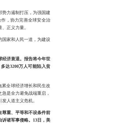
部势力遏制打压，为强国建
合作，协力完善全球安全治
量、正义力量。
平的国家和人民一道，为建设
球经济衰退。报告将今年世
多达3200万人可能陷入贫
拖累全球经济增长和民生改
之急是全力避免战端重启，
引发人道主义危机。
在尊重、平等和不设条件前
诉诸军事侵略。13日，美