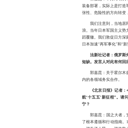
装备部署，实际上是打造
张性、危险性的方向转变，
我们注意到，当地居
浪。当年日本军国主义势
蹈覆辙。我们敦促日方深
日本加速“再军事化”和“
法新社记者：俄罗斯
短缺。发言人对此有何回
郭嘉昆：关于霍尔木
内的各领域务实合作。
《北京日报》记者：今
航‘十五五’新征程”。
宁？
郭嘉昆：国之大者，安
了根本遵循和行动指南。1