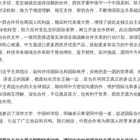
大关切，坚定做彼此值得信赖的伙伴。西班牙重申恪守一个中国原则。双
对话机制，致力于增进理解、相互支持、密切合作，不断增强双边关系稳
中西合作符合两国人民利益，顺应时代发展大势，增强了彼此走独立自主
绿色转型，助力应对变乱交织国际形势，树立开放合作榜样。此访期间
5份合作文件，一致同意推进落实加强全面战略伙伴关系的行动计划，加强
和民心相通。中方愿进口更多西班牙优质产品，鼓励更多有实力的中资企
源、科技等各领域合作有助于推动增长、提升韧性、应对挑战，愿同中方
果。
习近平主席指出，如何对待国际法和国际秩序，反映的是一国的世界观、
、讲道义的国家，都愿站在历史正确一边，应当共同捍卫真正的多边主
平主席提出的四大全球倡议，期待同中方密切沟通协作，维护国际法和多
加强相互理解、深化合作，不仅惠及双方，也有利于世界。西班牙愿为化
性作用。
相参访了清华大学、中国科学院，明确表示希望同中国一道，促进国际合
迹，引起了广泛热议和共鸣。我们相信，中西合作将为两国人民带来更
。