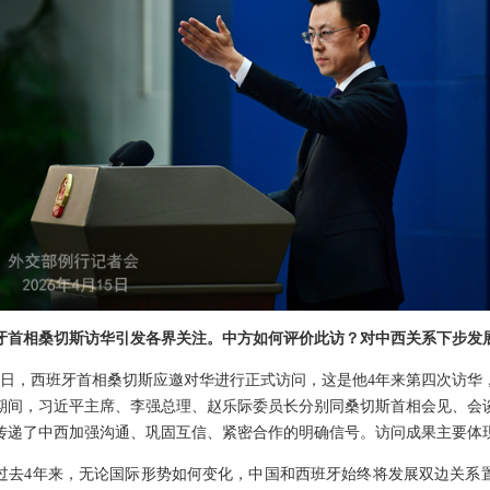
牙首相桑切斯访华引发各界关注。中方如何评价此访？对中西关系下步发
15日，西班牙首相桑切斯应邀对华进行正式访问，这是他4年来第四次访
期间，习近平主席、李强总理、赵乐际委员长分别同桑切斯首相会见、会
传递了中西加强沟通、巩固互信、紧密合作的明确信号。访问成果主要体
过去4年来，无论国际形势如何变化，中国和西班牙始终将发展双边关系