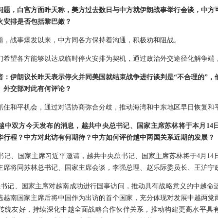
问题，白宫方面昨天称，美方过去数日与中方就伊朗战事举行会谈，中方
火安排是否包括黎巴嫩？
题，战事爆发以来，中方同各方保持着沟通，积极劝和阻战。
们希望各方能够以达成临时停火安排为契机，通过政治外交途径化解争端
者：伊朗议长昨天表示停火并同美国就结束战争进行谈判是“不合理的”，
。外交部对此有何评论？
抓住和平机会，通过对话协商弥合分歧，推动海湾和中东地区早日恢复和
越中双方今天发布的消息，越共中央总书记、国家主席苏林将于本月14日
华行程？中方对此访有何期待？中方如何评价越中两国关系近期的发展？
书记、国家主席习近平邀请，越共中央总书记、国家主席苏林将于4月14日
主席将同苏林总书记、国家主席会谈，李强总理、赵乐际委员长、王沪宁
近平总书记、国家主席对越南成功进行国事访问，推动具有战略意义的中越命
选越南国家主席后将中国作为出访的首个国家，充分体现对发展中越两党
传统友好，持续深化中越全面战略合作伙伴关系，推动构建更高水平具