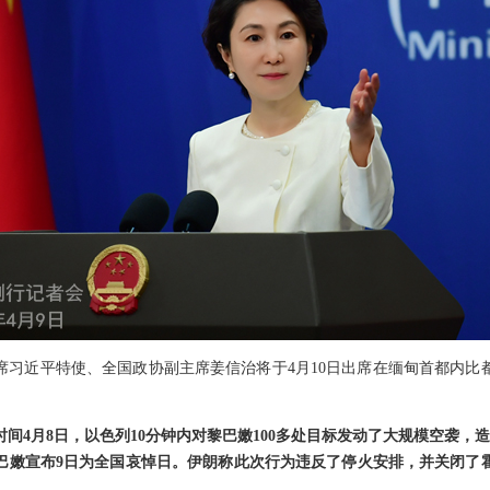
席习近平特使、全国政协副主席姜信治将于4月10日出席在缅甸首都内比
间4月8日，以色列10分钟内对黎巴嫩100多处目标发动了大规模空袭，造成
巴嫩宣布9日为全国哀悼日。伊朗称此次行为违反了停火安排，并关闭了