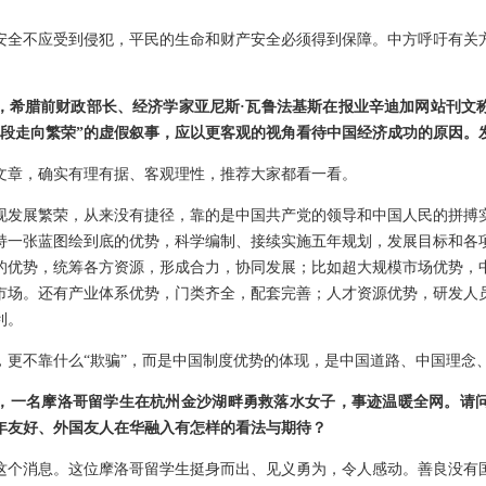
安全不应受到侵犯，平民的生命和财产安全必须得到保障。中方呼吁有关
，希腊前财政部长、经济学家亚尼斯·瓦鲁法基斯在报业辛迪加网站刊文
手段走向繁荣”的虚假叙事，应以更客观的视角看待中国经济成功的原因。
文章，确实有理有据、客观理性，推荐大家都看一看。
现发展繁荣，从来没有捷径，靠的是中国共产党的领导和中国人民的拼搏
持一张蓝图绘到底的优势，科学编制、接续实施五年规划，发展目标和各
的优势，统筹各方资源，形成合力，协同发展；比如超大规模市场优势，
市场。还有产业体系优势，门类齐全，配套完善；人才资源优势，研发人
利。
，更不靠什么“欺骗”，而是中国制度优势的体现，是中国道路、中国理念
，一名摩洛哥留学生在杭州金沙湖畔勇救落水女子，事迹温暖全网。请
年友好、外国友人在华融入有怎样的看法与期待？
这个消息。这位摩洛哥留学生挺身而出、见义勇为，令人感动。善良没有