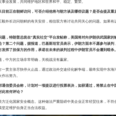
义事业发展，共同维护地区和世界和平、稳定、繁荣。
长目前正在朝鲜访问，可否介绍他将与朝方谈及哪些议题？是否会提及重
王毅外长访问朝鲜的有关安排，相信双方将讨论共同关心的问题。如果有
问题，特朗普总统在“真实社交”平台发帖称，美国将对向伊朗供武国家的输
论？第二个问题，据报道，巴基斯坦官员表示，伊朗方面本不愿参与谈判
方发挥了担保方的作用，承诺在未来的谈判过程中伊朗官员不会遭到暗杀
题，中方的立场非常明确，关税战没有赢家。
方一贯主张尽快停火止战，通过政治外交途径化解争端，最终实现中东海
火作出努力。
邦通信委员会称，计划对一项提议进行投票表决，如获通过，将禁止在中
对此有何评论？
美方泛化国家安全概念。这种做法严重阻碍中美企业正常经贸往来，不符
续坚定维护自身正当合法权益。