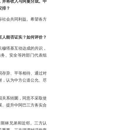
，并将收入与阿曼分成。中
安排？
际社会共同利益。希望各方
言人能否证实？如何评价？
长穆塔基互动达成的共识，
防务、安全等跨部门代表组
同存异、平等相待、通过对
谢，认为中方公道公允、尽
国关系转圜，同意不采取使
展、提升中阿巴三方务实合
穆斯林兄弟和近邻。三方认