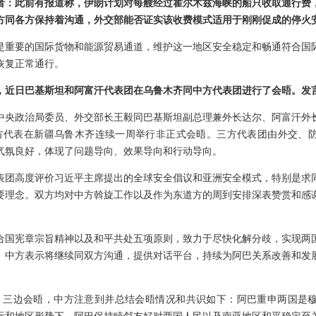
者：此前有报道称，伊朗计划对每艘经过霍尔木兹海峡的船只收取通行费
方同各方保持着沟通，外交部能否证实该收费模式适用于刚刚促成的停火
是重要的国际货物和能源贸易通道，维护这一地区安全稳定和畅通符合国
恢复正常通行。
，近日巴基斯坦和阿富汗代表团在乌鲁木齐同中方代表团进行了会晤。发
中央政治局委员、外交部长王毅同巴基斯坦副总理兼外长达尔、阿富汗外
三方代表在新疆乌鲁木齐连续一周举行非正式会晤。三方代表团由外交、
气氛良好，体现了问题导向、效果导向和行动导向。
表团高度评价习近平主席提出的全球安全倡议和亚洲安全模式，特别是求
要理念。双方均对中方斡旋工作以及作为东道方的周到安排深表赞赏和感
合国宪章宗旨精神以及和平共处五项原则，致力于尽快化解分歧，实现两
。中方表示将继续同双方沟通，提供对话平台，持续为阿巴关系改善和发
、三边会晤，中方注意到并总结会晤情况和共识如下：阿巴重申两国是