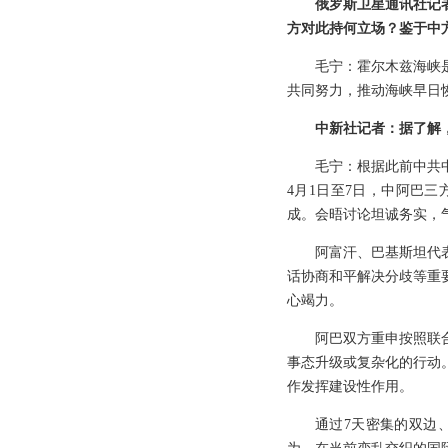
俄罗斯卫星通讯社记
方对此持何立场？鉴于中
毛宁：霍尔木兹海峡
共同努力，推动海峡早日
中新社记者：据了解
毛宁：根据此前中共
4月1日至7日，中阿巴
成。会晤讨论坦诚务实，
阿富汗、巴基斯坦代
话协商和平解决分歧等重
心竭力。
阿巴双方重申按照联
事态升级或复杂化的行动
作发挥建设性作用。
通过7天密集的双边