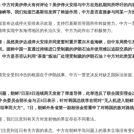
：中方对美伊停火有何评论？美伊停火安排与中方在危机期间所呼吁的内
海峡等。我们知道巴基斯坦发挥了斡旋作用，中方是否直接参与同某一方
面宣布达成停火安排表示欢迎，支持巴基斯坦等国所作斡旋努力。中方一
最终实现中东海湾地区的长治久安。中方为此作出了积极努力。
者：虽然美伊达成停火安排并同意暂时重开霍尔木兹海峡，但中东局势引
间。据称中国一直通过持续进口受制裁的伊朗石油并使用难以追踪交易的“
。中方是否否认利用“茶壶”炼油厂处理受制裁的伊朗石油？中方对此类贸
源安全受到冲击的根源在于伊朗战事。中方一贯坚决反对缺乏国际法依据
问题，朝鲜7日至8日连续两天发射了弹道导弹，此举违反了联合国安理会
中央委员会部长金与正6日表示，针对韩国总统李在明对“无人机进入朝鲜
“坦率而大方”。7日，朝鲜外务省第一副相张金哲重申了对韩国的敌对路
题，我们注意到有关方对发射物的界定存在不同看法。
们注意到近日有关方面的表态。中方在朝鲜半岛问题上的基本立场没有变