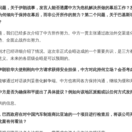
问题，关于伊朗战事，发言人能否透露中方为危机解决所做的幕后工作？
为何倾向于保持在幕后，而非公开所作的努力？第二个问题，关于巴基斯
？
题，我们已经多次介绍了中方所作努力。中方一贯主张通过政治外交渠道
势、全面止战作出努力。
刚才已经详细介绍了情况。这次非正式会晤达成的一个重要共识，是三方
意义。未来的各层级会晤是可以预期的。
伊朗驻华大使刚刚向中方请求获得安全担保，中方对此持何立场？会否考
能够通过对话谈判妥善化解争端。中方也将同各方保持沟通，继续为缓和
中方是否为确保和平提出了具体提议？例如向该地区派船或以任何方式
供的信息。
，巴西政府在对中国汽车制造商比亚迪的一个项目进行检查后，将该公司
此案有何看法？