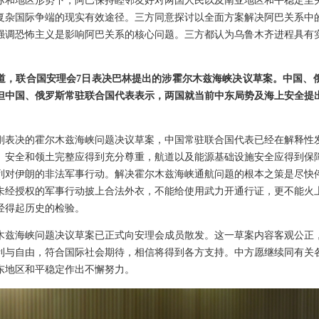
际和地区形势下，阿巴保持睦邻友好对两国人民以及南亚地区和平稳定至
复杂国际争端的现实有效途径。三方同意探讨以全面方案解决阿巴关系中
强调恐怖主义是影响阿巴关系的核心问题。三方都认为乌鲁木齐进程具有
道，联合国安理会7日表决巴林提出的涉霍尔木兹海峡决议草案。中国、
但中国、俄罗斯常驻联合国代表表示，两国就当前中东局势及海上安全提
刚表决的霍尔木兹海峡问题决议草案，中国常驻联合国代表已经在解释性
、安全和领土完整应得到充分尊重，航道以及能源基础设施安全应得到保
列对伊朗的非法军事行动。解决霍尔木兹海峡通航问题的根本之策是尽快
未经授权的军事行动披上合法外衣，不能给使用武力开通行证，更不能火
经得起历史的检验。
木兹海峡问题决议草案已正式向安理会成员散发。这一草案内容客观公正
利与自由，符合国际社会期待，相信将得到各方支持。中方愿继续同有关
东地区和平稳定作出不懈努力。