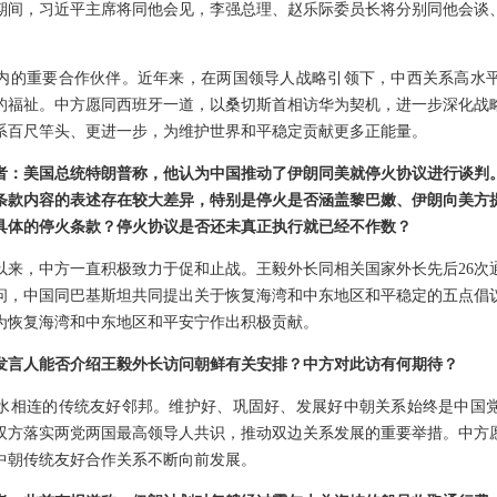
期间，习近平主席将同他会见，李强总理、赵乐际委员长将分别同他会谈
。
内的重要合作伙伴。近年来，在两国领导人战略引领下，中西关系高水
的福祉。中方愿同西班牙一道，以桑切斯首相访华为契机，进一步深化战
系百尺竿头、更进一步，为维护世界和平稳定贡献更多正能量。
者：美国总统特朗普称，他认为中国推动了伊朗同美就停火协议进行谈判
条款内容的表述存在较大差异，特别是停火是否涵盖黎巴嫩、伊朗向美方提
具体的停火条款？停火协议是否还未真正执行就已经不作数？
以来，中方一直积极致力于促和止战。王毅外长同相关国家外长先后26次
问，中国同巴基斯坦共同提出关于恢复海湾和中东地区和平稳定的五点倡
为恢复海湾和中东地区和平安宁作出积极贡献。
发言人能否介绍王毅外长访问朝鲜有关安排？中方对此访有何期待？
水相连的传统友好邻邦。维护好、巩固好、发展好中朝关系始终是中国
双方落实两党两国最高领导人共识，推动双边关系发展的重要举措。中方
中朝传统友好合作关系不断向前发展。